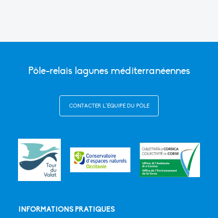
Pôle-relais lagunes méditerranéennes
CONTACTER L’ÉQUIPE DU PÔLE
INFORMATIONS PRATIQUES