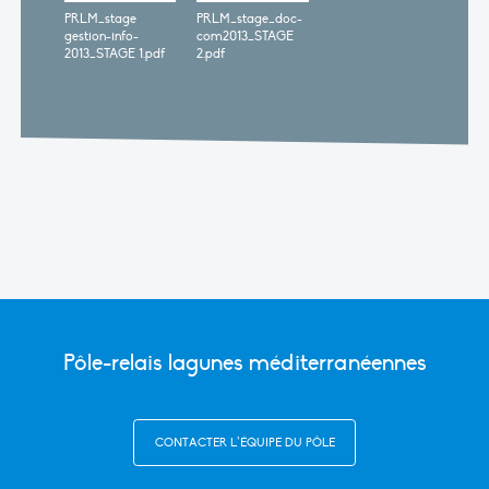
PRLM_stage
PRLM_stage_doc-
gestion-info-
com2013_STAGE
2013_STAGE 1.pdf
2.pdf
Pôle-relais lagunes méditerranéennes
CONTACTER L’ÉQUIPE DU PÔLE