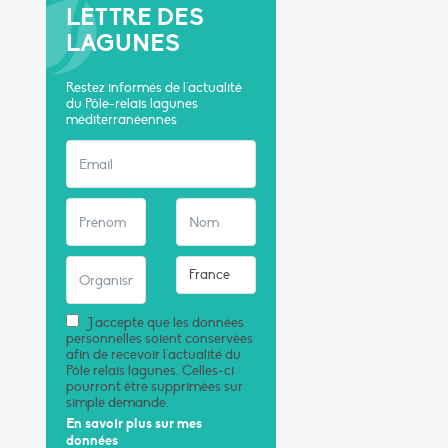
LETTRE DES
LAGUNES
Restez informés de l'actualité
du Pôle-relais lagunes
méditerranéennes
J'accepte que les données
personnelles soient conservées
afin de recevoir l'actualité du
Pôle relais lagunes. Celles-ci
pourront être supprimées sur
simple demande.
En savoir plus sur mes
données