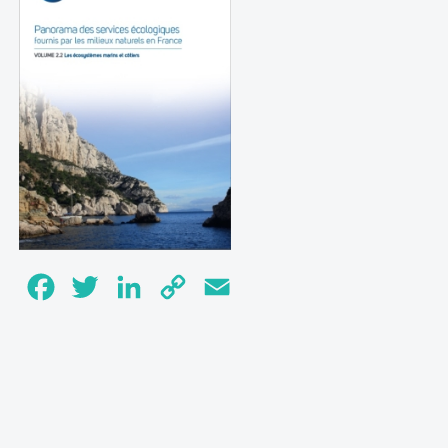
Facebook
Twitter
LinkedIn
Copy
Email
Link