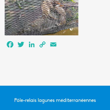
Facebook
Twitter
LinkedIn
Copy
Email
Link
Pôle-relais lagunes méditerranéennes