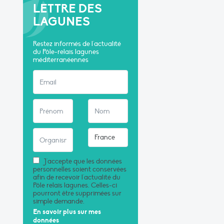
LETTRE DES
LAGUNES
Restez informés de l'actualité
du Pôle-relais lagunes
méditerranéennes
J'accepte que les données
personnelles soient conservées
afin de recevoir l'actualité du
Pôle relais lagunes. Celles-ci
pourront être supprimées sur
simple demande.
En savoir plus sur mes
données