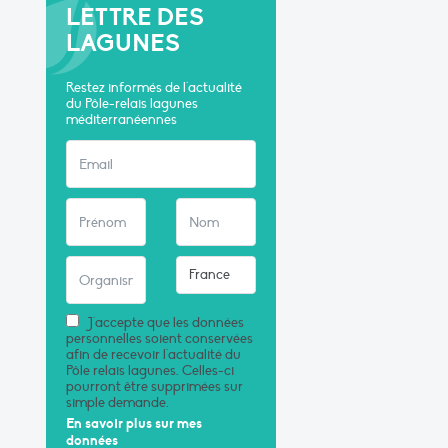
LETTRE DES
LAGUNES
Restez informés de l'actualité
du Pôle-relais lagunes
méditerranéennes
J'accepte que les données
personnelles soient conservées
afin de recevoir l'actualité du
Pôle relais lagunes. Celles-ci
pourront être supprimées sur
simple demande.
En savoir plus sur mes
données