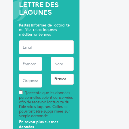
LETTRE DES
LAGUNES
Restez informés de l'actualité
du Pôle-relais lagunes
méditerranéennes
J'accepte que les données
personnelles soient conservées
afin de recevoir l'actualité du
Pôle relais lagunes. Celles-ci
pourront être supprimées sur
simple demande.
En savoir plus sur mes
données