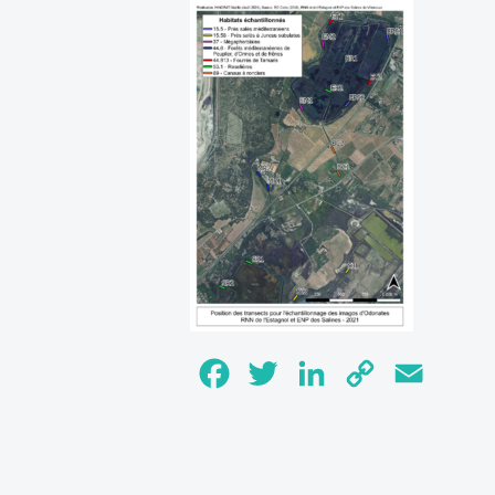
Facebook
Twitter
LinkedIn
Copy
Email
Link