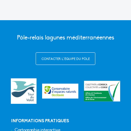
Pôle-relais lagunes méditerranéennes
CONTACTER L’ÉQUIPE DU PÔLE
INFORMATIONS PRATIQUES
Cartographie interactive