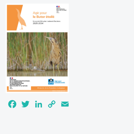
Facebook
Twitter
LinkedIn
Copy
Email
Link