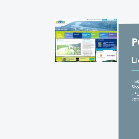
P
Li
Si
Rhô
P
201