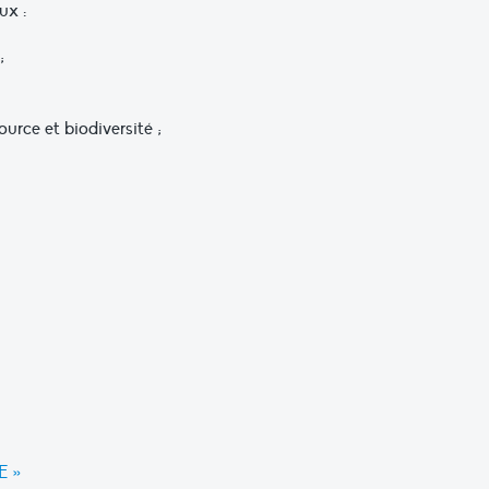
ux :
;
urce et biodiversité ;
E »