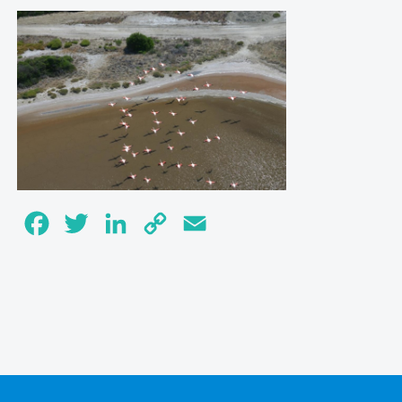
Facebook
Twitter
LinkedIn
Copy
Email
Link