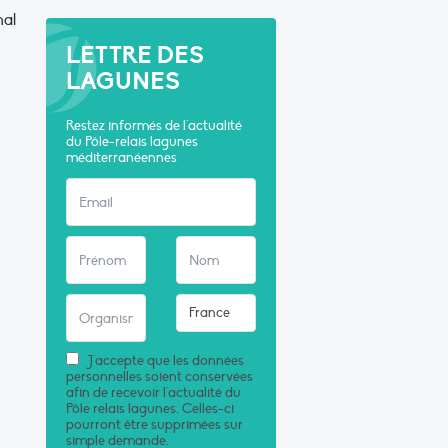
nal
LETTRE DES
LAGUNES
Restez informés de l'actualité
du Pôle-relais lagunes
méditerranéennes
J'accepte que les données
personnelles soient conservées
afin de recevoir l'actualité du
Pôle relais lagunes. Celles-ci
pourront être supprimées sur
simple demande.