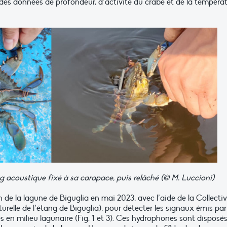
des données de profondeur, d’activité du crabe et de la tempéra
ag acoustique fixé à sa carapace, puis relâché (© M. Luccioni)
de la lagune de Biguglia en mai 2023, avec l’aide de la Collectiv
urelle de l’étang de Biguglia), pour détecter les signaux émis par
s en milieu lagunaire (Fig. 1 et 3). Ces hydrophones sont disposé