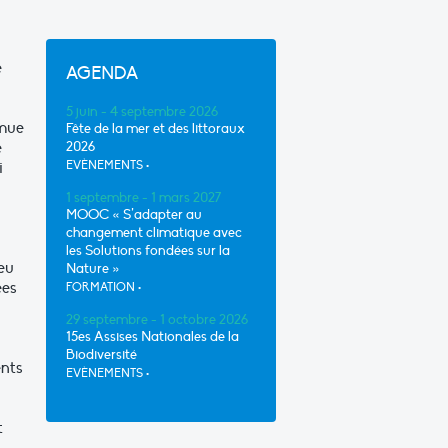
e
AGENDA
5 juin - 4 septembre 2026
 mue
Fête de la mer et des littoraux
e
2026
i
EVÈNEMENTS
•
1 septembre - 1 mars 2027
MOOC « S’adapter au
changement climatique avec
les Solutions fondées sur la
eu
Nature »
ées
FORMATION
•
29 septembre - 1 octobre 2026
15es Assises Nationales de la
Biodiversité
ents
EVÈNEMENTS
•
t