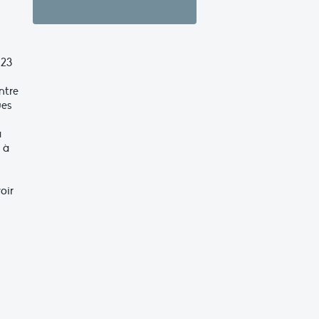
 23
ntre
ues
a
 à
oir