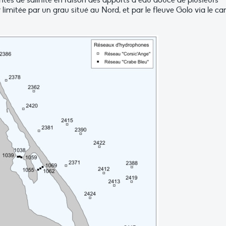
ntes de salinité en raison des apports d’eau douce de plusieurs
limitée par un grau situé au Nord, et par le fleuve Golo via le ca