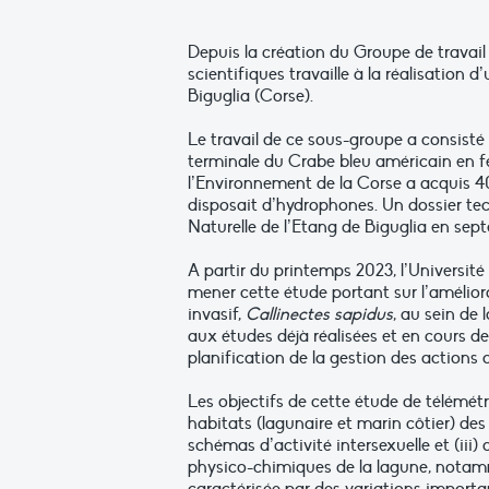
Depuis la création du Groupe de travai
scientifiques travaille à la réalisation 
Biguglia (Corse).
Le travail de ce sous-groupe a consisté à
terminale du Crabe bleu américain en févr
l’Environnement de la Corse a acquis 40
disposait d’hydrophones. Un dossier te
Naturelle de l’Etang de Biguglia en sep
A partir du printemps 2023, l’Université
mener cette étude portant sur l’amélio
invasif,
Callinectes sapidus
, au sein de 
aux études déjà réalisées et en cours de
planification de la gestion des actions du
Les objectifs de cette étude de télémétr
habitats (lagunaire et marin côtier) des 
schémas d’activité intersexuelle et (iii)
physico-chimiques de la lagune, notamme