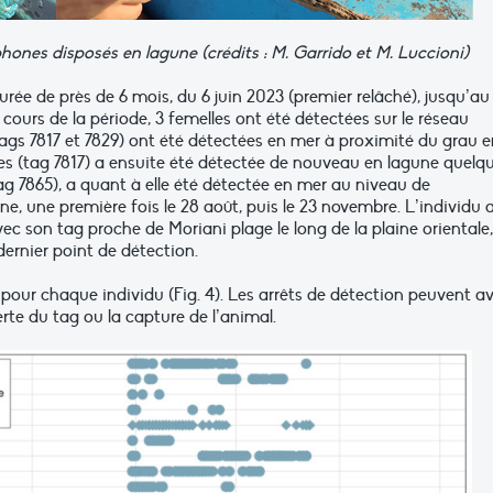
hones disposés en lagune (crédits : M. Garrido et M. Luccioni)
durée de près de 6 mois, du 6 juin 2023 (premier relâché), jusqu’au
ours de la période, 3 femelles ont été détectées sur le réseau
gs 7817 et 7829) ont été détectées en mer à proximité du grau e
lles (tag 7817) a ensuite été détectée de nouveau en lagune quelq
tag 7865), a quant à elle été détectée en mer au niveau de
e, une première fois le 28 août, puis le 23 novembre. L’individu 
c son tag proche de Moriani plage le long de la plaine orientale,
ernier point de détection.
 pour chaque individu (Fig. 4). Les arrêts de détection peuvent av
erte du tag ou la capture de l’animal.