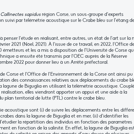
l
Callinectes sapidus
région Corse, un sous-groupe d’experts
d’un suivi par télémétrie acoustique sur le Crabe bleu sur l’étang d
 penser l’étude en réalisant, entre autres, un état de l’art sur la
ier 2021 (Nöel, 2021). À l’issue de ce travail, en 2022, l’Office d
 émetteurs et les a mis à disposition de l’Université de Corse qu
chnique a ensuite été transmis par l’OEC auprès de la Réserve
tembre 2022 pour donner lieu à un Arrêté préfectoral.
 de Corse et l’Office de l’Environnement de la Corse ont ainsi pu
ration des connaissances relatives aux déplacements du crabe bl
la lagune de Biguglia en utilisant la télémétrie acoustique. Coupl
 réalisation, elles viendront apporter un appui et une aide à la
 plan territorial de lutte (PTL) contre le crabe bleu.
ie acoustique sont (i) de suivre les déplacements entre les différ
crabes dans la lagune de Biguglia et en mer, (ii) d’identifier les
 d’étudier la répartition des individus en fonction des paramètres
nt en fonction de la salinité. En effet, la lagune de Biguglia es