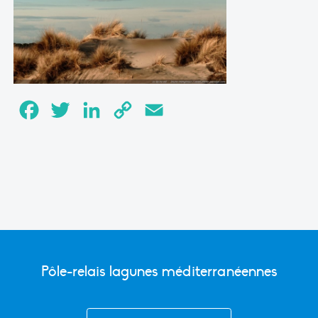
Facebook
Twitter
LinkedIn
Copy
Email
Link
Pôle-relais lagunes méditerranéennes