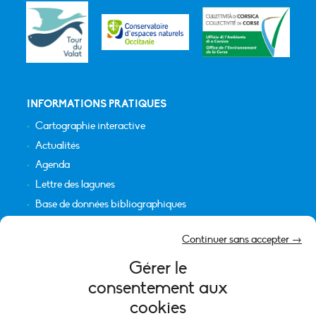
INFORMATIONS PRATIQUES
Cartographie interactive
Actualités
Agenda
Lettre des lagunes
Base de données bibliographiques
INFORMATIONS LÉGALES
Continuer sans accepter →
Plan du site
Gérer le
Crédits
consentement aux
Mentions légales
cookies
Politique de cookies (UE)