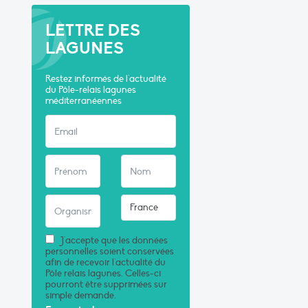
LETTRE DES
LAGUNES
Restez informés de l'actualité
du Pôle-relais lagunes
méditerranéennes
J'accepte que les données
personnelles soient conservées
afin de recevoir l'actualité du
Pôle relais lagunes. Celles-ci
pourront être supprimées sur
simple demande.