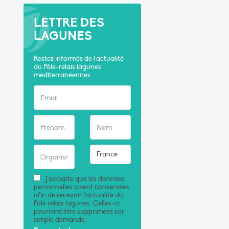
LETTRE DES
LAGUNES
Restez informés de l'actualité
du Pôle-relais lagunes
méditerranéennes
J'accepte que les données
personnelles soient conservées
afin de recevoir l'actualité du
Pôle relais lagunes. Celles-ci
pourront être supprimées sur
simple demande.