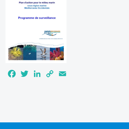
Facebook
Twitter
LinkedIn
Copy
Email
Link