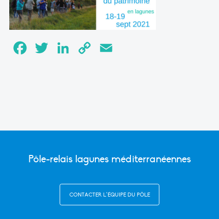
Facebook
Twitter
LinkedIn
Copy
Email
Link
Pôle-relais lagunes méditerranéennes
CONTACTER L’ÉQUIPE DU PÔLE