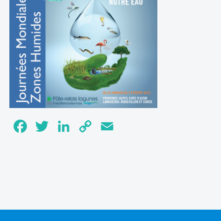
Facebook
Twitter
LinkedIn
Copy
Email
Link