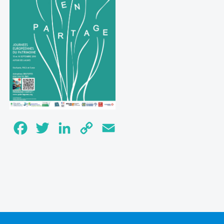
Facebook
Twitter
LinkedIn
Copy
Email
Link