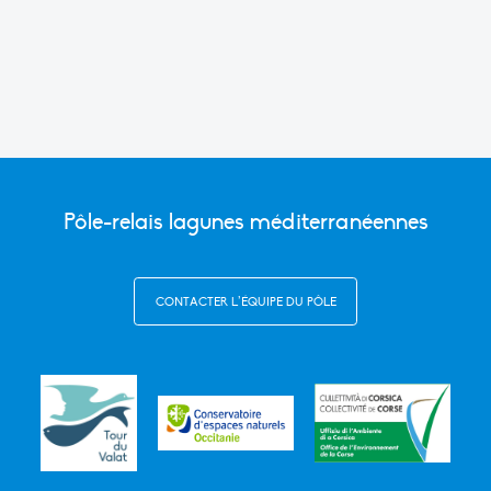
Link
Pôle-relais lagunes méditerranéennes
CONTACTER L’ÉQUIPE DU PÔLE