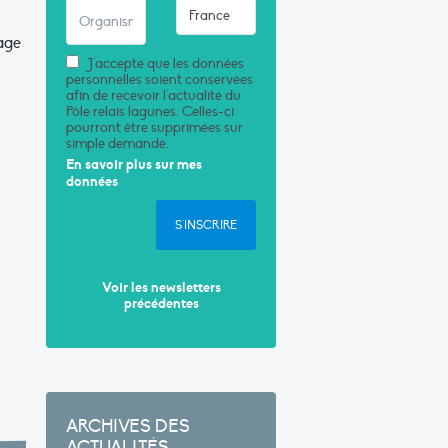
lage
J'accepte que les données
personnelles soient conservées
afin de recevoir l'actualité du
Pôle relais lagunes. Celles-ci
pourront être supprimées sur
simple demande.
En savoir plus sur mes
données
S'INSCRIRE
Voir les newsletters
précédentes
ARCHIVES DES
ACTUALITÉS