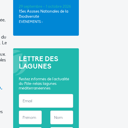
29 septembre - 1 octobre 2026
15es Assises Nationales de la
Biodiversité
ée,
EVÈNEMENTS
•
, du
. Le
ux.
LETTRE DES
ples
LAGUNES
Restez informés de l'actualité
du Pôle-relais lagunes
.
méditerranéennes
es