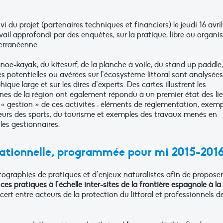
i du projet (partenaires techniques et financiers) le jeudi 16 avril
vail approfondi par des enquêtes, sur la pratique, libre ou organis
terranéenne.
anoë-kayak, du kitesurf, de la planche à voile, du stand up paddle
ces potentielles ou avérées sur l’écosystème littoral sont analysées
hique large et sur les dires d’experts. Des cartes illustrent les
nes de la région ont également répondu à un premier état des lie
 « gestion » de ces activités : éléments de réglementation, exem
cteurs des sports, du tourisme et exemples des travaux menés en
 les gestionnaires.
tionnelle, programmée pour mi 2015-2016
tographies de pratiques et d’enjeux naturalistes afin de proposer
es pratiques à l’échelle inter-sites de la frontière espagnole à la
oncert entre acteurs de la protection du littoral et professionnels d