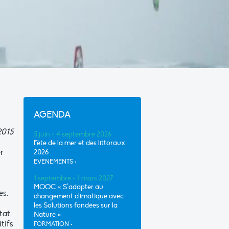
AGENDA
2015
5 juin - 4 septembre 2026
Fête de la mer et des littoraux
r
2026
EVÈNEMENTS
•
1 septembre - 1 mars 2027
MOOC « S’adapter au
es.
changement climatique avec
les Solutions fondées sur la
tat
Nature »
tifs
FORMATION
•