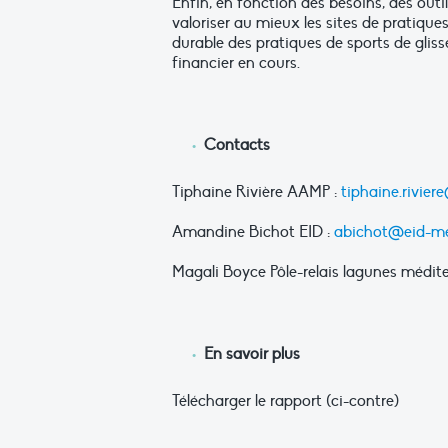
Enfin, en fonction des besoins, des outil
valoriser au mieux les sites de pratique
durable des pratiques de sports de gliss
financier en cours.
Contacts
Tiphaine Rivière AAMP :
tiphaine.rivier
Amandine Bichot EID :
abichot@eid-me
Magali Boyce Pôle-relais lagunes médit
En savoir plus
Télécharger le rapport (ci-contre)