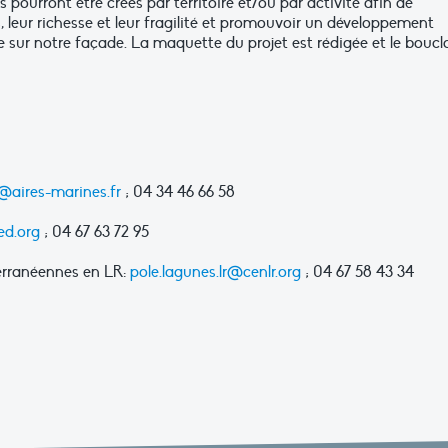
s pourront être créés par territoire et/ou par activité afin de
s, leur richesse et leur fragilité et promouvoir un développement
e sur notre façade. La maquette du projet est rédigée et le bouc
e@aires-marines.fr
; 04 34 46 66 58
d.org
; 04 67 63 72 95
erranéennes en LR:
pole.lagunes.lr@cenlr.org
; 04 67 58 43 34