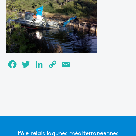
Facebook
Twitter
LinkedIn
Copy
Email
Link
Pôle-relais lagunes méditerranéennes