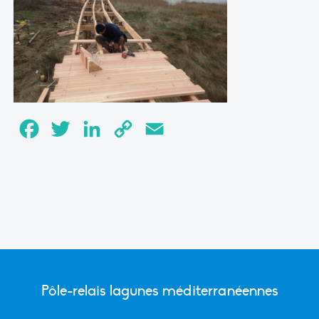
Facebook
Twitter
LinkedIn
Copy
Email
Link
Pôle-relais lagunes méditerranéennes