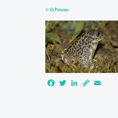
© O.Pineau
Facebook
Twitter
LinkedIn
Copy
Email
Link