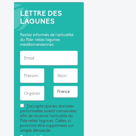
LETTRE DES
LAGUNES
Restez informés de l'actualité
du Pôle-relais lagunes
méditerranéennes
J'accepte que les données
personnelles soient conservées
afin de recevoir l'actualité du
Pôle relais lagunes. Celles-ci
pourront être supprimées sur
simple demande.