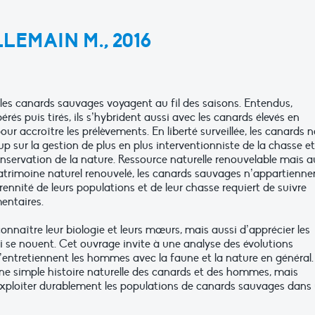
LEMAIN M., 2016
les canards sauvages voyagent au fil des saisons. Entendus,
pérés puis tirés, ils s’hybrident aussi avec les canards élevés en
our accroître les prélèvements. En liberté surveillée, les canards 
sur la gestion de plus en plus interventionniste de la chasse et
onservation de la nature. Ressource naturelle renouvelable mais a
rimoine naturel renouvelé, les canards sauvages n’appartienne
ennité de leurs populations et de leur chasse requiert de suivre
entaires.
 connaître leur biologie et leurs mœurs, mais aussi d’apprécier les
i se nouent. Cet ouvrage invite à une analyse des évolutions
qu’entretiennent les hommes avec la faune et la nature en général
ne simple histoire naturelle des canards et des hommes, mais
exploiter durablement les populations de canards sauvages dans