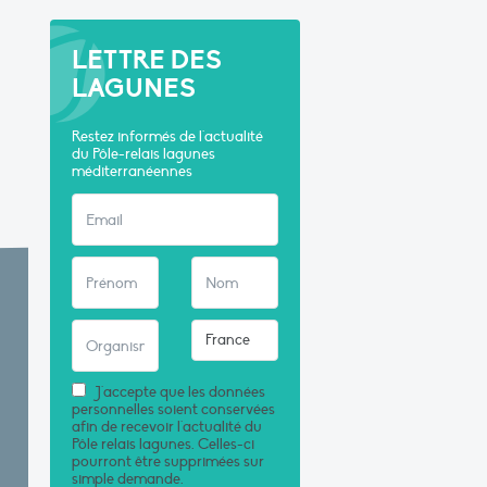
LETTRE DES
LAGUNES
Restez informés de l'actualité
du Pôle-relais lagunes
méditerranéennes
J'accepte que les données
personnelles soient conservées
afin de recevoir l'actualité du
Pôle relais lagunes. Celles-ci
pourront être supprimées sur
simple demande.