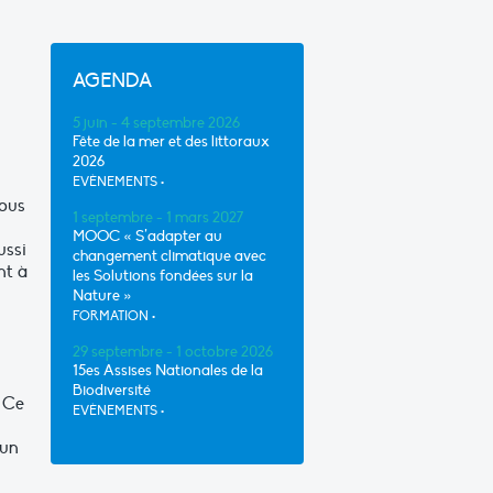
AGENDA
5 juin - 4 septembre 2026
Fête de la mer et des littoraux
2026
EVÈNEMENTS
•
nous
1 septembre - 1 mars 2027
MOOC « S’adapter au
ussi
changement climatique avec
nt à
les Solutions fondées sur la
Nature »
FORMATION
•
29 septembre - 1 octobre 2026
15es Assises Nationales de la
Biodiversité
. Ce
EVÈNEMENTS
•
 un