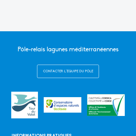
Pôle-relais lagunes méditerranéennes
CONTACTER L’ÉQUIPE DU PÔLE
INFORMATIONS PRATIQUES