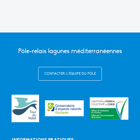
Pôle-relais lagunes méditerranéennes
CONTACTER L’ÉQUIPE DU PÔLE