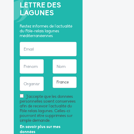
LETTRE DES
LAGUNES
Restez informés de l'actualité
du Pôle-relais lagunes
méditerranéennes
J'accepte que les données
personnelles soient conservées
afin de recevoir l'actualité du
Pôle relais lagunes. Celles-ci
pourront être supprimées sur
simple demande.
En savoir plus sur mes
données