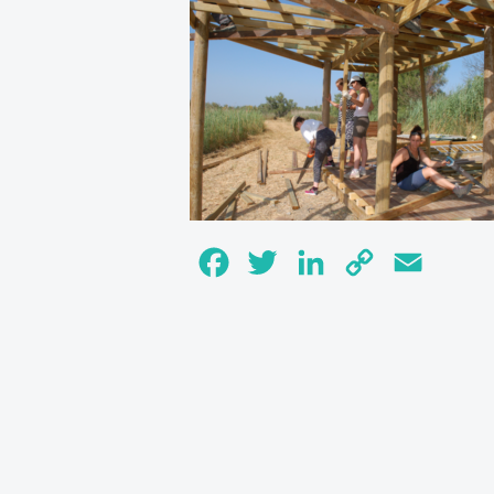
Facebook
Twitter
LinkedIn
Copy
Email
Link