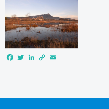
Facebook
Twitter
LinkedIn
Copy
Email
Link