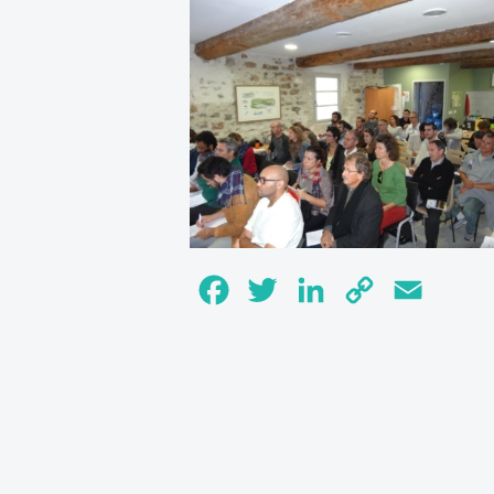
Facebook
Twitter
LinkedIn
Copy
Email
Link