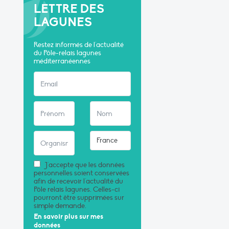
LETTRE DES
LAGUNES
Restez informés de l'actualité
du Pôle-relais lagunes
méditerranéennes
J'accepte que les données
personnelles soient conservées
afin de recevoir l'actualité du
Pôle relais lagunes. Celles-ci
pourront être supprimées sur
simple demande.
En savoir plus sur mes
données