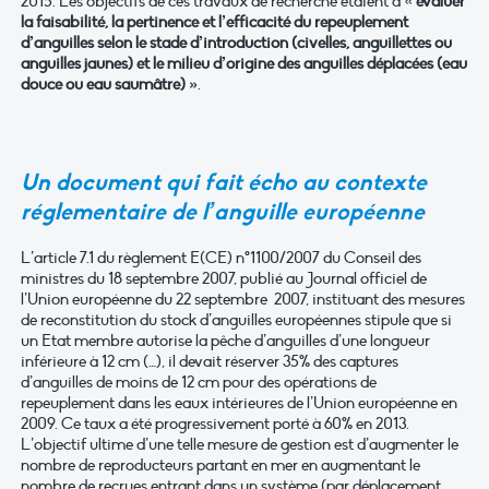
2015. Les objectifs de ces travaux de recherche étaient d’«
évaluer
la faisabilité, la pertinence et l’efficacité du repeuplement
d’anguilles selon le stade d’introduction (civelles, anguillettes ou
anguilles jaunes) et le milieu d’origine des anguilles déplacées (eau
douce ou eau saumâtre) »
.
Un document qui fait écho au contexte
réglementaire de l’anguille européenne
L’article 7.1 du règlement E(CE) n°1100/2007 du Conseil des
ministres du 18 septembre 2007, publié au Journal officiel de
l’Union européenne du 22 septembre 2007, instituant des mesures
de reconstitution du stock d’anguilles européennes stipule que si
un Etat membre autorise la pêche d’anguilles d’une longueur
inférieure à 12 cm (…), il devait réserver 35% des captures
d’anguilles de moins de 12 cm pour des opérations de
repeuplement dans les eaux intérieures de l’Union européenne en
2009. Ce taux a été progressivement porté à 60% en 2013.
L’objectif ultime d’une telle mesure de gestion est d’augmenter le
nombre de reproducteurs partant en mer en augmentant le
nombre de recrues entrant dans un système (par déplacement