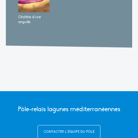
Otolithe d’une
anguille
Pôle-relais lagunes méditerranéennes
CONTACTER L’ÉQUIPE DU PÔLE