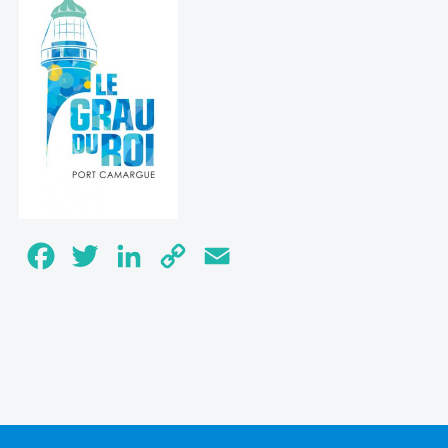
Facebook
Twitter
LinkedIn
Copy
Email
Link