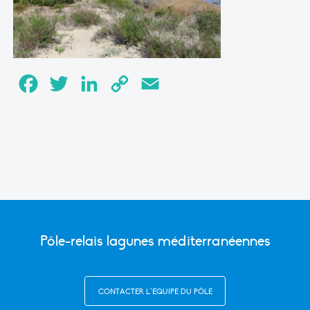
Facebook
Twitter
LinkedIn
Copy
Email
Link
Pôle-relais lagunes méditerranéennes
CONTACTER L’ÉQUIPE DU PÔLE