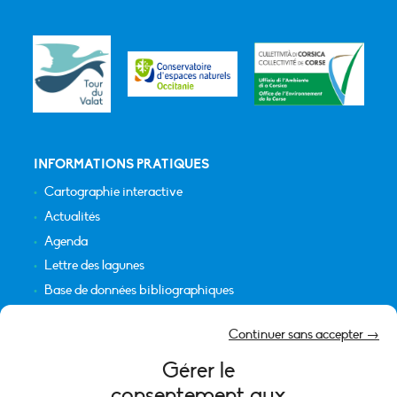
INFORMATIONS PRATIQUES
Cartographie interactive
Actualités
Agenda
Lettre des lagunes
Base de données bibliographiques
INFORMATIONS LÉGALES
Continuer sans accepter →
Plan du site
Gérer le
Crédits
consentement aux