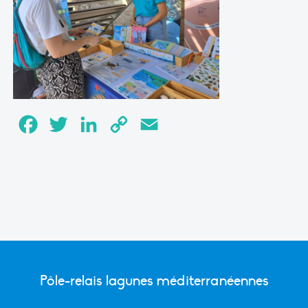
Facebook
Twitter
LinkedIn
Copy
Email
Link
Pôle-relais lagunes méditerranéennes