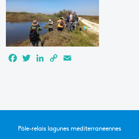
Facebook
Twitter
LinkedIn
Copy
Email
Link
Pôle-relais lagunes méditerranéennes