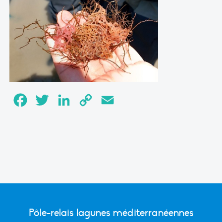
Facebook
Twitter
LinkedIn
Copy
Email
Link
Pôle-relais lagunes méditerranéennes