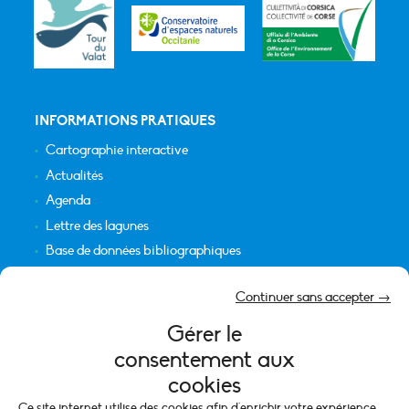
INFORMATIONS PRATIQUES
Cartographie interactive
Actualités
Agenda
Lettre des lagunes
Base de données bibliographiques
INFORMATIONS LÉGALES
Continuer sans accepter →
Plan du site
Gérer le
Crédits
consentement aux
Mentions légales
cookies
Politique de cookies (UE)
Ce site internet utilise des cookies afin d'enrichir votre expérience