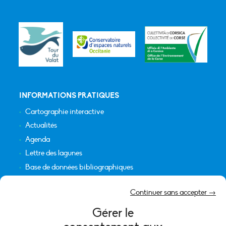
INFORMATIONS PRATIQUES
Cartographie interactive
Actualités
Agenda
Lettre des lagunes
Base de données bibliographiques
INFORMATIONS LÉGALES
Continuer sans accepter →
Plan du site
Gérer le
Crédits