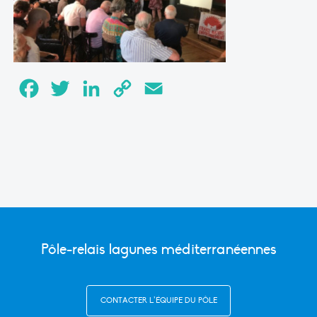
Facebook
Twitter
LinkedIn
Copy
Email
Link
Pôle-relais lagunes méditerranéennes
CONTACTER L’ÉQUIPE DU PÔLE