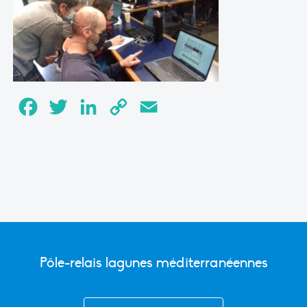
Facebook
Twitter
LinkedIn
Copy
Email
Link
Pôle-relais lagunes méditerranéennes