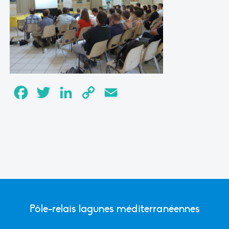
Facebook
Twitter
LinkedIn
Copy
Email
Link
Pôle-relais lagunes méditerranéennes