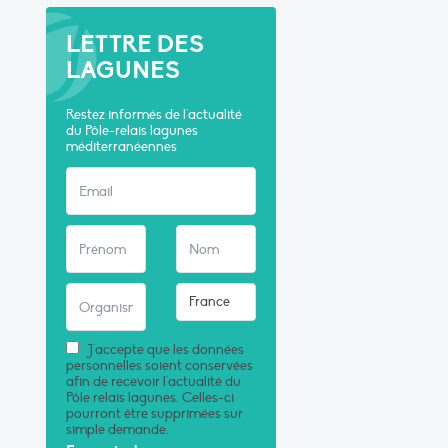
LETTRE DES
LAGUNES
Restez informés de l'actualité
du Pôle-relais lagunes
méditerranéennes
J'accepte que les données
personnelles soient conservées
afin de recevoir l'actualité du
Pôle relais lagunes. Celles-ci
pourront être supprimées sur
simple demande.