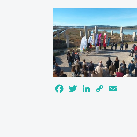
Facebook
Twitter
LinkedIn
Copy
Email
Link