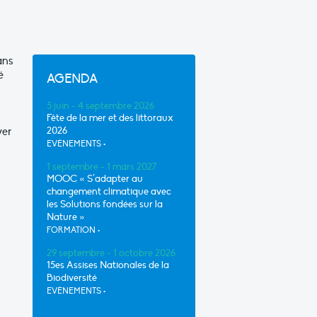
ans
é
AGENDA
5 juin - 4 septembre 2026
Fête de la mer et des littoraux
yer
2026
EVÈNEMENTS
•
1 septembre - 1 mars 2027
MOOC « S’adapter au
changement climatique avec
les Solutions fondées sur la
Nature »
FORMATION
•
29 septembre - 1 octobre 2026
15es Assises Nationales de la
Biodiversité
EVÈNEMENTS
•