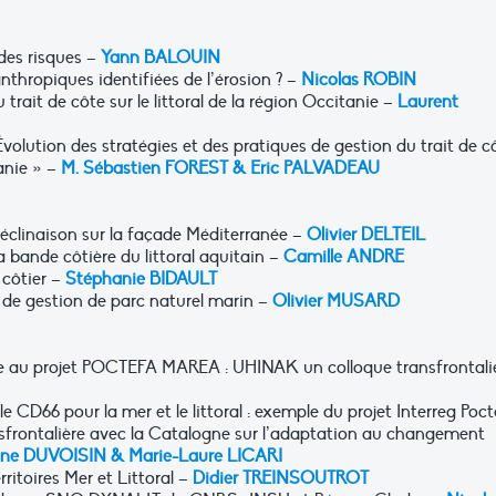
 des risques –
Yann BALOUIN
anthropiques identifiées de l’érosion ? –
Nicolas ROBIN
 trait de côte sur le littoral de la région Occitanie –
Laurent
volution des stratégies et des pratiques de gestion du trait de c
anie » –
M. Sébastien FOREST & Eric PALVADEAU
 déclinaison sur la façade Méditerranée –
Olivier DELTEIL
a bande côtière du littoral aquitain –
Camille ANDRE
 côtier –
Stéphanie BIDAULT
l de gestion de parc naturel marin –
Olivier MUSARD
e au projet POCTEFA MAREA : UHINAK un colloque transfrontali
e CD66 pour la mer et le littoral : exemple du projet Interreg Poc
sfrontalière avec la Catalogne sur l’adaptation au changement
ène DUVOISIN & Marie-Laure LICARI
rritoires Mer et Littoral –
Didier TREINSOUTROT