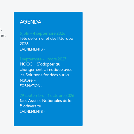
AGENDA
s
5 juin - 4 septembre 2026
arc
Fête de la mer et des littoraux
2026
EVÈNEMENTS
•
1 septembre - 1 mars 2027
MOOC « S’adapter au
changement climatique avec
les Solutions fondées sur la
Nature »
FORMATION
•
29 septembre - 1 octobre 2026
15es Assises Nationales de la
Biodiversité
EVÈNEMENTS
•