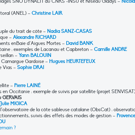
s plages SNO DYNALIT du CNRS -INSU et Réseau Gladys –
Nicola
ittoral (ANEL) –
Christine LAIR
uple du trait de côte –
Nadia SANZ-CASAS
gique –
Alexandre RICHARD
ements enBaie d’Aigues Mortes –
David BANK
uitaine : exemples de Lacanau et Capbreton –
Camille ANDRE
seillan –
Yann BALOUIN
te Camargue Gardoise –
Hugues HEURTEFEUX
e Vias –
Sophie DRAI
ellite –
Pierre LAINÉ
és en Occitanie : exemple de suivis par satellite (projet SENVISAT)
u GERVAIS
Julie MIGICA
l’observatoire de la côte sableuse catalane (ObsCat) : observati
nctionnements, suivis des effets des modes de gestion –
Provenc
IOU
demain ?