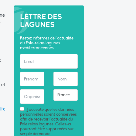
nne
LETTRE DES
.
LAGUNES
Restez informés de l'actualité
du Pôle-relais lagunes
méditerranéennes
s
 et
lfe
J'accepte que les données
personnelles soient conservées
afin de recevoir l'actualité du
Pôle relais lagunes. Celles-ci
pourront être supprimées sur
simple demande.