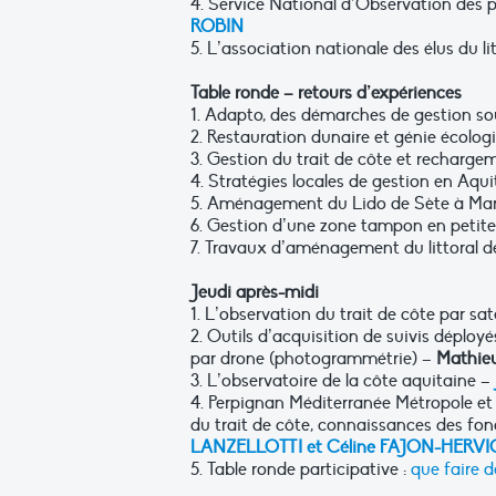
4. Service National d’Observation de
ROBIN
5. L’association nationale des élus du l
Table ronde – retours d’expériences
1. Adapto, des démarches de gestion so
2. Restauration dunaire et génie écolo
3. Gestion du trait de côte et recharg
4. Stratégies locales de gestion en Aq
5. Aménagement du Lido de Sète à Mar
6. Gestion d’une zone tampon en peti
7. Travaux d’aménagement du littoral d
Jeudi après-midi
1. L’observation du trait de côte par sat
2. Outils d’acquisition de suivis déploy
par drone (photogrammétrie) –
Mathie
3. L’observatoire de la côte aquitaine –
4. Perpignan Méditerranée Métropole et 
du trait de côte, connaissances des fo
LANZELLOTTI et Céline FAJON-HERV
5. Table ronde participative :
que faire 