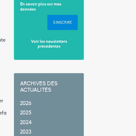
En savoir plus sur mes
données
S'INSCRIRE
ôte
Voir les newsletters
précédentes
ARCHIVES DES
ACTUALITÉS
er
2026
2025
tefa
2024
2023