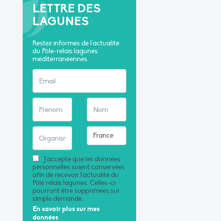
LETTRE DES
LAGUNES
Restez informés de l'actualité
du Pôle-relais lagunes
méditerranéennes
J'accepte que les données
personnelles soient conservées
afin de recevoir l'actualité du
Pôle relais lagunes. Celles-ci
pourront être supprimées sur
simple demande.
En savoir plus sur mes
données