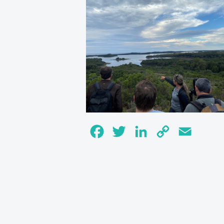
Facebook
Twitter
LinkedIn
Copy
Email
Link