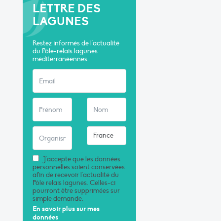
LETTRE DES
LAGUNES
Restez informés de l'actualité
du Pôle-relais lagunes
méditerranéennes
J'accepte que les données
personnelles soient conservées
afin de recevoir l'actualité du
Pôle relais lagunes. Celles-ci
pourront être supprimées sur
simple demande.
En savoir plus sur mes
données