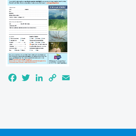
Facebook
Twitter
LinkedIn
Copy
Email
Link