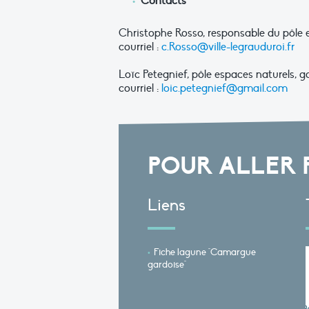
Contacts
Christophe Rosso, responsable du pôle e
courriel :
c.Rosso@ville-legrauduroi.fr
Loïc Petegnief, pôle espaces naturels, ga
courriel :
loic.petegnief@gmail.com
POUR ALLER 
Liens
Fiche lagune "Camargue
gardoise"