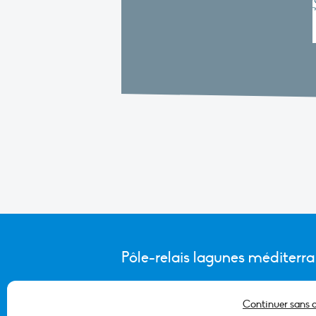
Pôle-relais lagunes méditerr
Continuer sans 
CONTACTER L’ÉQUIPE DU PÔLE