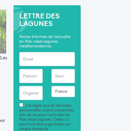
LETTRE DES
LAGUNES
Restez informés de l'actualité
du Pôle-relais lagunes
méditerranéennes
 Les
e
J'accepte que les données
personnelles soient conservées
afin de recevoir l'actualité du
Pôle relais lagunes. Celles-ci
our
pourront être supprimées sur
simple demande.