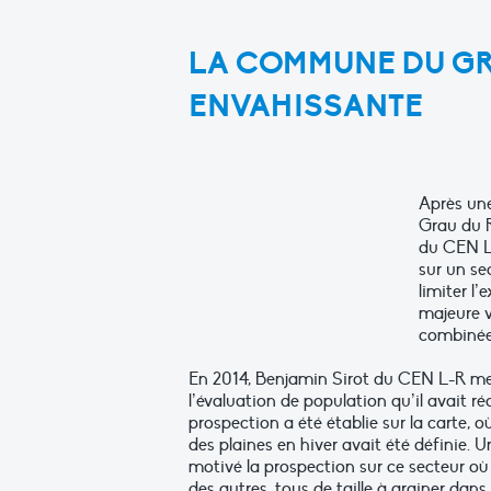
LA COMMUNE DU GRA
ENVAHISSANTE
Après un
Grau du R
du CEN L
sur un se
limiter l
majeure v
combinée 
En 2014, Benjamin Sirot du CEN L-R met
l’évaluation de population qu’il avait r
prospection a été établie sur la carte, 
des plaines en hiver avait été définie. 
motivé la prospection sur ce secteur où 
des autres, tous de taille à grainer dans