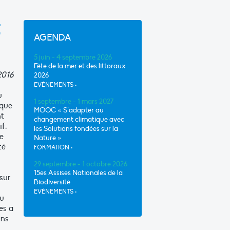
E
AGENDA
5 juin - 4 septembre 2026
Fête de la mer et des littoraux
2016
2026
EVÈNEMENTS
•
u
1 septembre - 1 mars 2027
ique
MOOC « S’adapter au
nt
changement climatique avec
f:
les Solutions fondées sur la
ve
Nature »
té
FORMATION
•
29 septembre - 1 octobre 2026
15es Assises Nationales de la
sur
Biodiversité
EVÈNEMENTS
•
au
es a
uns