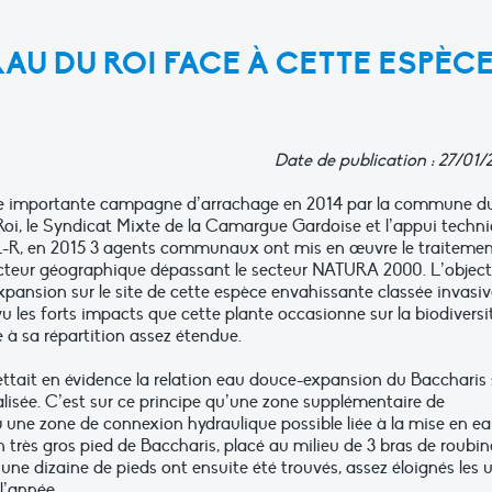
U DU ROI FACE À CETTE ESPÈC
Date de publication : 27/01/
e importante campagne d’arrachage en 2014 par la commune d
oi, le Syndicat Mixte de la Camargue Gardoise et l’appui techn
-R, en 2015 3 agents communaux ont mis en œuvre le traiteme
cteur géographique dépassant le secteur NATURA 2000. L’objecti
’expansion sur le site de cette espèce envahissante classée invasi
u les forts impacts que cette plante occasionne sur la biodiversi
à sa répartition assez étendue.
tait en évidence la relation eau douce-expansion du Baccharis 
éalisée. C’est sur ce principe qu’une zone supplémentaire de
où une zone de connexion hydraulique possible liée à la mise en e
Un très gros pied de Baccharis, placé au milieu de 3 bras de roubin
une dizaine de pieds ont ensuite été trouvés, assez éloignés les 
 l’année.