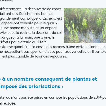
é différemment. La découverte de zones
, abritant des Baccharis de bonnes
t grandement compliqué la tâche. C’est
agents ont travaillé pour la quasi-
ntir une bonne mobilité et un impact
vier sous la racine, la décollant du sol,
la longueur à la main, une à une, le
rts pour la taille qu’il fait.
ntraîne quant à lui la casse des racines à une certaine longueur.
 ne nécessitent pas que l’on creuse pour trouver celles-ci. Il sembl
n’est plus capable de faire des repousses.
té à un nombre conséquent de plantes et
 imposé des priorisations :
e, où n’ont pas été prises en compte les populations de 2014 p
effectuée.