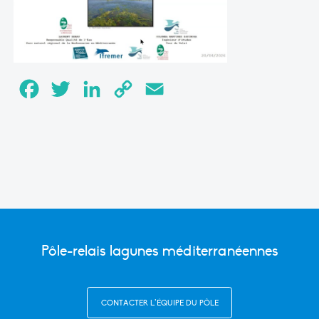
Facebook
Twitter
LinkedIn
Copy
Email
Link
Pôle-relais lagunes méditerranéennes
CONTACTER L’ÉQUIPE DU PÔLE