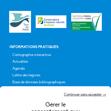
INFORMATIONS PRATIQUES
Cartographie interactive
Actualités
Agenda
Lettre des lagunes
Base de données bibliographiques
INFORMATIONS LÉGALES
Continuer sans accepter →
Plan du site
Gérer le
Crédits