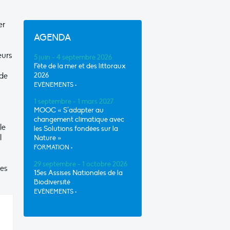
er
AGENDA
eurs
5 juin - 4 septembre 2026
Fête de la mer et des littoraux
 de
2026
EVÈNEMENTS
•
1 septembre - 1 mars 2027
MOOC « S’adapter au
changement climatique avec
le
les Solutions fondées sur la
l
Nature »
FORMATION
•
29 septembre - 1 octobre 2026
ces
15es Assises Nationales de la
Biodiversité
EVÈNEMENTS
•