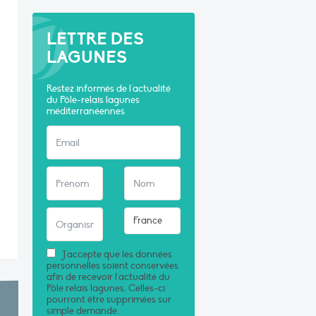
LETTRE DES
LAGUNES
Restez informés de l'actualité
du Pôle-relais lagunes
méditerranéennes
J'accepte que les données
personnelles soient conservées
afin de recevoir l'actualité du
Pôle relais lagunes. Celles-ci
pourront être supprimées sur
simple demande.