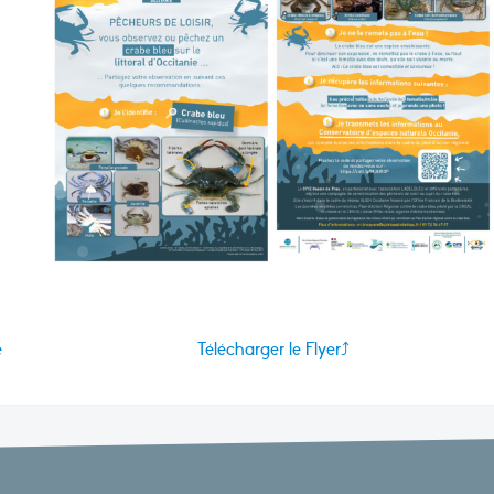
e
Télécharger le Flyer⤴️